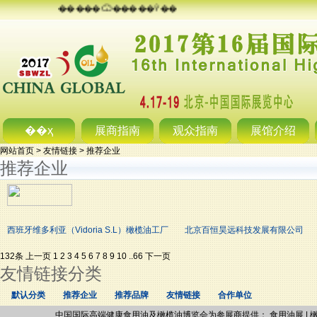
�����Ѿ�����Ŷ��
��ҳ
展商指南
观众指南
展馆介绍
网站首页
>
友情链接
>
推荐企业
推荐企业
西班牙维多利亚（Vidoria S.L）橄榄油工厂
北京百恒昊远科技发展有限公司
132条
上一页
1
2
3
4
5
6
7
8
9
10
..
66
下一页
友情链接分类
默认分类
推荐企业
推荐品牌
友情链接
合作单位
中国国际高端健康食用油及橄榄油博览会为参展商提供：
食用油展
|