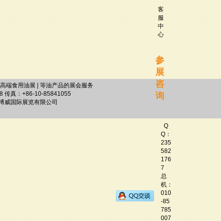
客
服
中
心
参
展
咨
高端食用油展
| 等油产品的展会服务
真：+86-10-85841055
询
版权所有：世博威国际展览有限公司
Q
Q：
235
582
176
7
总
机：
010
-85
785
007