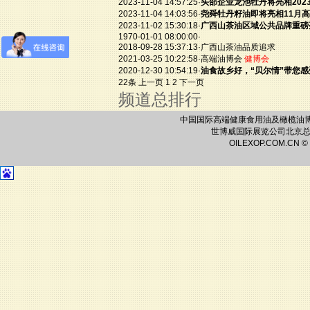
2023-11-04 14:57:25
·
头部企业龙池牡丹将亮相202
2023-11-04 14:03:56
·
尧舜牡丹籽油即将亮相11月
2023-11-02 15:30:18
·
广西山茶油区域公共品牌重磅
1970-01-01 08:00:00
·
2018-09-28 15:37:13
·
广西山茶油品质追求
2021-03-25 10:22:58
·
高端油博会
健博会
2020-12-30 10:54:19
·
油食故乡好，“贝尔情”带您
22条
上一页
1
2
下一页
频道总排行
中国国际高端健康食用油及橄榄油
世博威国际展览公司北京总部 地址
OILEXOP.COM.CN 