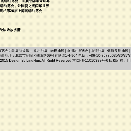
3高端油博会，民族品牌享誉世界
高端油博会，让国货之光闪耀世界
亮相第26届上海高端油博会
感受浓浓故乡情
博览会为参展商提供：
食用油展
|
橄榄油展
|
食用油博览会
|
山茶油展
|
健康食用油展
|
：北京市朝阳区朝阳路69号财满街1-4-904 电话：+86-10-85785035/36/37/38 传
© 2015 Design By LingHun. All Right Reserved 京ICP备11010388号-6 