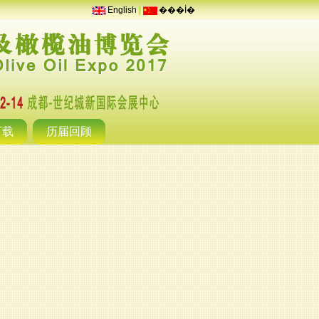
English
|
���İ�
下载
历届回顾