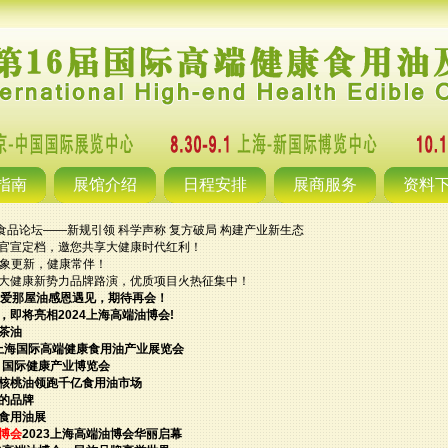
指南
展馆介绍
日程安排
展商服务
资料
殊食品论坛——新规引领 科学声称 复方破局 构建产业新生态
城联展官宣定档，邀您共享大健康时代红利！
，万象更新，健康常伴！
大健康新势力品牌路演，优质项目火热征集中！
，爱那屋油感恩遇见，期待再会！
即将亮相2024上海高端油博会!
茶油
届上海国际高端健康食用油产业展览会
）国际健康产业博览会
核桃油领跑千亿食用油市场
的品牌
食用油展
博会
2023上海高端油博会华丽启幕