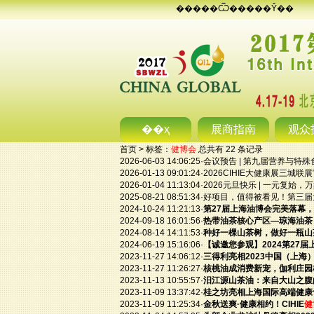
�����Ѿ�����Ŷ��
��ҳ
展商指南
观众
首页
>
标签：
健博会
总共有 22 条记录
2026-06-03 14:06:25
·
会议预告 | 第九届营养与特
2026-01-13 09:01:24
·
2026CIHIE大健康展三
2026-01-04 11:13:04
·
2026元旦快乐 | 一元复始
2025-08-21 08:51:34
·
好项目，值得被看见！第三届
2024-10-24 11:21:13
·
第27届上海油博会完美落幕
2024-09-18 16:01:56
·
热带油茶核心产区—琼海油茶，
2024-08-14 14:11:53
·
种好一棵山茶树，做好一瓶山
2024-06-19 15:16:06
·
【诚邀您参观】2024第27
2023-11-27 14:06:12
·
三得利亮相2023中国（上海
2023-11-27 11:26:27
·
核桃油成消费新宠，伽利庄园
2023-11-13 10:55:57
·
汨江源山茶油：来自大山之腹
2023-11-09 13:37:42
·
桂之坊亮相上海国际高端健康
2023-11-09 11:25:34
·
金秋送爽·健康相约！CIHIE
健