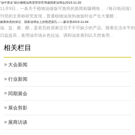
“油中黄金”福仕橄榄油再度荣登世博威国家油博会
2015-11-20
11月9日，一条关于植物油做饭可致癌的新闻刷爆网络，《每日电讯报》
刊登的文章称研究发现，普通植物油加热做饭时会产生大量醛...
健康体质的保证、国家油博会上的熟悉面孔——蒙谷香
2015-11-04
油、盐、酱、醋，是老百姓居家过日子不可缺少的产品。随着生活水平的
日益提高，食用油市场从色拉油、调和油发展到以天然食用...
相关栏目
大会新闻
行业新闻
同期展会
展会剪影
展商访谈