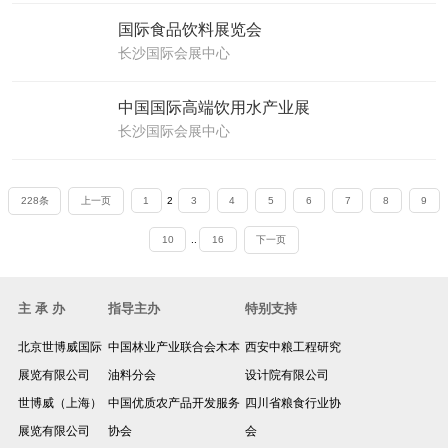
国际食品饮料展览会
长沙国际会展中心
中国国际高端饮用水产业展
长沙国际会展中心
228条
上一页
1
2
3
4
5
6
7
8
9
10
..
16
下一页
主 承 办
指导主办
特别支持
北京世博威国际
中国林业产业联合会木本
西安中粮工程研究
展览有限公司
油料分会
设计院有限公司
世博威（上海）
中国优质农产品开发服务
四川省粮食行业协
展览有限公司
协会
会