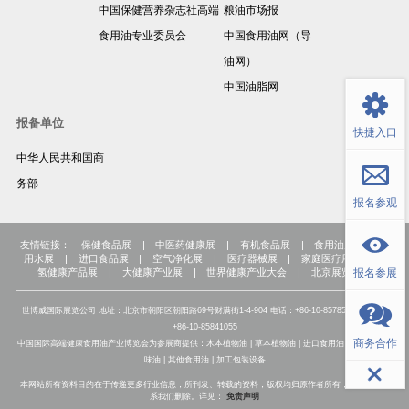
中国保健营养杂志社高端
粮油市场报
食用油专业委员会
中国食用油网（导
油网）
返回顶部
中国油脂网
报备单位
快捷入口
中华人民共和国商
务部
报名参观
友情链接：
保健食品展
|
中医药健康展
|
有机食品展
|
食用油展
|
饮
用水展
|
进口食品展
|
空气净化展
|
医疗器械展
|
家庭医疗用品展
|
报名参展
氢健康产品展
|
大健康产业展
|
世界健康产业大会
|
北京展览公司
世博威国际展览公司 地址：北京市朝阳区朝阳路69号财满街1-4-904 电话：+86-10-85785007 传真：
+86-10-85841055
商务合作
中国国际高端健康食用油产业博览会为参展商提供：木本植物油 | 草本植物油 | 进口食用油 | 各种高端调
味油 | 其他食用油 | 加工包装设备
本网站所有资料目的在于传递更多行业信息，所刊发、转载的资料，版权均归原作者所有，如有侵权联
系我们删除。详见：
免责声明