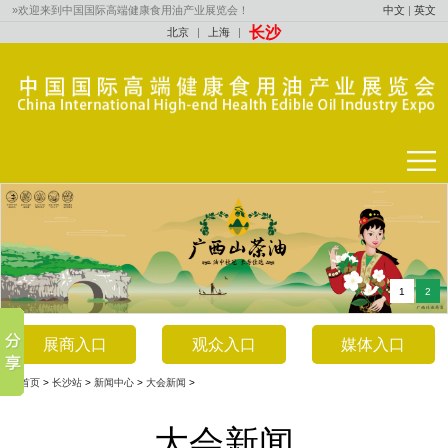
»欢迎来到中国国际高端健康食用油产业展览会！
中文
|
英文
长沙
北京
|
上海
|
1
2
展商入口
观众入口
媒体入口
网站首页
>
长沙站
>
新闻中心
>
大会新闻
>
大会新闻