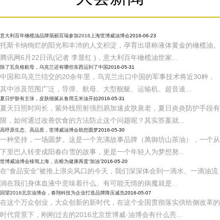
意大利百年橄榄油品牌翡丽百瑞参加2016上海世博威油博会
2016-06-23
托斯卡纳绚烂的阳光和丰沛的人文积淀，孕育出堪称液体黄金的橄榄油。
腾讯网6月22日讯(记者 李显红 )，意大利百年橄榄油世家...
除了瓦良格航母，乌克兰还有哪些东西运到了中国
2016-05-31
中国和乌克兰结交的20余年里，乌克兰出口中国的军事技术将近30种，
其中涉及范围广泛，导弹、航母、大型舰艇、运输机、超音速...
夏日护肤有主张，皮肤细腻从食用玉米油开始
2016-05-31
夏天日照时间长，紫外线照射强烈易加速皮肤衰老，夏日炎炎防护手段有
限，如何通过改善饮食的方法防止这个问题呢？其实答案就...
高呼原生态、高品质，世博威油博会助您圆梦
2016-05-30
一种坚持，一场圆梦。这是一个充满故事品牌（萬御坊山茶油），一个从
下里巴人转变成阳春白雪的故事，更是一个年轻人为梦想努...
世博威油博会移驾上海，吉粮为健康再度“加油”
2016-05-20
在“食品安全”被推上浪尖风口的今天，我们深深体会到一滴水、一滴油流
淌在我们身体血液中意味着什么。有可能无情的病魔就是...
回望2016北京油博会，春翔科技为企业打造品牌降压减负
2016-05-07
在这个万众创业，大众创新的新时代，在这个全国贯彻落实供给侧改革的
时代背景下，刚刚过去的2016北京世博威·油博会有什么亮...