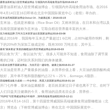
露香油茶籽油入驻世博威油博会 引领国内外高端食用油市场
2016-03-17
露香油茶籽油入驻世博威油博会，引领国内外高端食用油市场。在2016
年4月14日至16日即将在北京中国国际展览中心（老馆）举办的...
玄米油亮相国家油博会Global Oil，为健康起航！
2016-03-15
玄米油，也就是米糠油（Rice Bran Oil）又称米胚油，在日本和台湾以及
东南亚国家被称为玄米油，它取自稻谷营养最丰富的大米...
实力铸就品牌-万年兴玉米胚芽油出彩国家油博会
2016-03-08
截止2016年，我国每年玉米总产量超过1 6亿吨，占80%被用作饲料，剩
下的20%作为深加工做成淀粉，既有3000 万吨左右，其中玉...
素有“液体黄金”美誉的橄榄油闪亮世博威油博会
2016-03-03
民以食为“天”，食以油为“先”。很多人可能并不知道，食用油除了调节菜
肴的口味，还时刻关系到我们的身体健康。
出彩农业携手国家油博会，为你开启一趟绿色、健康之旅
2016-01-27
大豆油是世界上产量最多的油脂，从营养价值上看，大豆油的脂肪酸构成
较好，其中单不饱和脂肪酸约占22％～25％，&omega;-6脂肪...
高端橄榄油集大成者——中企华业，再度入驻国家油博会
2016-01-14
开门七件事，柴米油盐酱醋茶，老百姓居家过日子谁也离不了它。在时下
人们日益关注健康的今天，食用油的品类名目众多，营养价...
“玛伊哇”与世博威油博会5年相伴，演绎高端食用油精彩
2015-12-11
2016年4月14-16日，第十四届世博威国际高端健康食用油暨橄榄油（北
京）博览会（下称世博威油博会）将在北京·中国国际展览中...